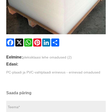
Facebook
X
WhatsApp
Pinterest
LinkedIn
Share
Eelmine:
pleksiklaasi lehe omadused (2)
Edasi:
PC-plaadi ja PVC-vahtplaadi erinevus - erinevad omadused
Saada päring