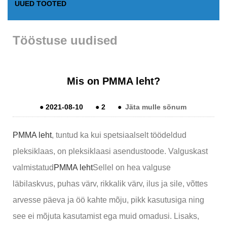
UUED TOOTED
Tööstuse uudised
Mis on PMMA leht?
●
2021-08-10
●
2
●
Jäta mulle sõnum
PMMA leht
, tuntud ka kui spetsiaalselt töödeldud
pleksiklaas, on pleksiklaasi asendustoode. Valguskast
valmistatud
PMMA leht
Sellel on hea valguse
läbilaskvus, puhas värv, rikkalik värv, ilus ja sile, võttes
arvesse päeva ja öö kahte mõju, pikk kasutusiga ning
see ei mõjuta kasutamist ega muid omadusi. Lisaks,