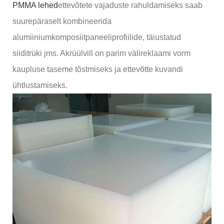
PMMA lehed
ettevõtete vajaduste rahuldamiseks saab
suurepäraselt kombineerida
alumiiniumkomposiitpaneeliprofiilide, täiustatud
siiditrüki jms. Akrüülvill on parim välireklaami vorm
kaupluse taseme tõstmiseks ja ettevõtte kuvandi
ühtlustamiseks.