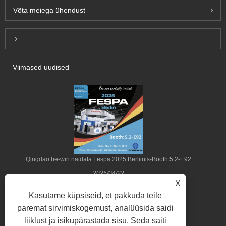
Võta meiega ühendust
Inquiry For Pricelist
Viimased uudised
Qingdao be-win näidata Fespa 2025 Berliinis-Booth 5.2-E92
2025/04/22
X
Kasutame küpsiseid, et pakkuda teile
paremat sirvimiskogemust, analüüsida saidi
liiklust ja isikupärastada sisu. Seda saiti