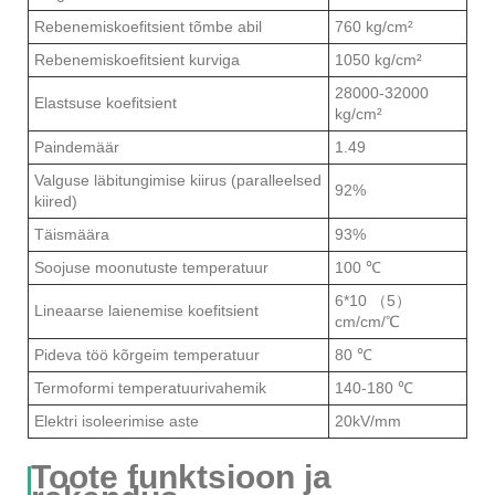
Rebenemiskoefitsient tõmbe abil
760 kg/cm²
Rebenemiskoefitsient kurviga
1050 kg/cm²
28000-32000
Elastsuse koefitsient
kg/cm²
Paindemäär
1.49
Valguse läbitungimise kiirus (paralleelsed
92%
kiired)
Täismäära
93%
Soojuse moonutuste temperatuur
100 ℃
6*10 （5）
Lineaarse laienemise koefitsient
cm/cm/℃
Pideva töö kõrgeim temperatuur
80 ℃
Termoformi temperatuurivahemik
140-180 ℃
Elektri isoleerimise aste
20kV/mm
Toote funktsioon ja