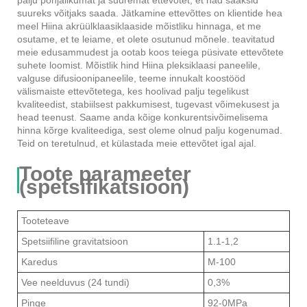
palju põhjalikumat ja suuremat ettevõtet, et nad saaksid
suureks võitjaks saada. Jätkamine ettevõttes on klientide hea
meel Hiina akrüülklaasiklaaside mõistliku hinnaga, et me
osutame, et te leiame, et olete osutunud mõnele. teavitatud
meie edusammudest ja ootab koos teiega püsivate ettevõtete
suhete loomist. Mõistlik hind Hiina pleksiklaasi paneelile,
valguse difusioonipaneelile, teeme innukalt koostööd
välismaiste ettevõtetega, kes hoolivad palju tegelikust
kvaliteedist, stabiilsest pakkumisest, tugevast võimekusest ja
head teenust. Saame anda kõige konkurentsivõimelisema
hinna kõrge kvaliteediga, sest oleme olnud palju kogenumad.
Teid on teretulnud, et külastada meie ettevõtet igal ajal.
Toote parameeter
(spetsifikatsioon)
Tooteteave
Spetsiifiline gravitatsioon
1.1-1,2
Karedus
M-100
Vee neelduvus (24 tundi)
0,3%
Pinge
92-0MPa