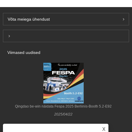
Võta meiega ühendust
Inquiry For Pricelist
Viimased uudised
Qingdao be-win näidata Fespa 2025 Berliinis-Booth 5.2-E92
2025/04/22
X