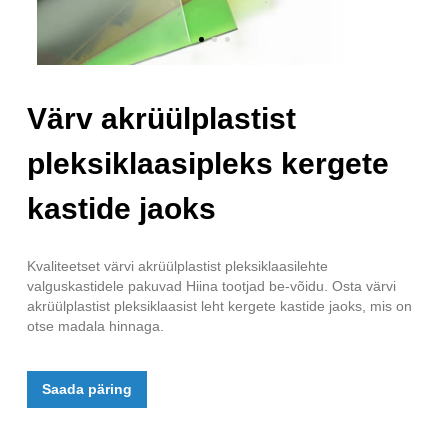
Värv akrüülplastist
pleksiklaasipleks kergete
kastide jaoks
Kvaliteetset värvi akrüülplastist pleksiklaasilehte
valguskastidele pakuvad Hiina tootjad be-võidu. Osta värvi
akrüülplastist pleksiklaasist leht kergete kastide jaoks, mis on
otse madala hinnaga.
Saada päring