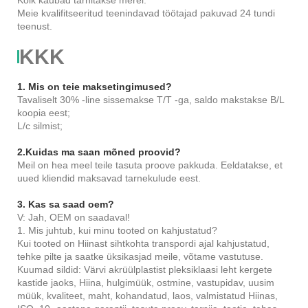
Kõik kaubad tarnitakse merel.
Meie kvalifitseeritud teenindavad töötajad pakuvad 24 tundi
teenust.
KKK
1. Mis on teie maksetingimused?
Tavaliselt 30% -line sissemakse T/T -ga, saldo makstakse B/L
koopia eest;
L/c silmist;
2.Kuidas ma saan mõned proovid?
Meil on hea meel teile tasuta proove pakkuda. Eeldatakse, et
uued kliendid maksavad tarnekulude eest.
3. Kas sa saad oem?
V: Jah, OEM on saadaval!
1. Mis juhtub, kui minu tooted on kahjustatud?
Kui tooted on Hiinast sihtkohta transpordi ajal kahjustatud,
tehke pilte ja saatke üksikasjad meile, võtame vastutuse.
Kuumad sildid: Värvi akrüülplastist pleksiklaasi leht kergete
kastide jaoks, Hiina, hulgimüük, ostmine, vastupidav, uusim
müük, kvaliteet, maht, kohandatud, laos, valmistatud Hiinas,