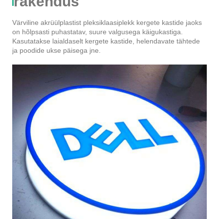
rakendus
Värviline akrüülplastist pleksiklaasiplekk kergete kastide jaoks
on hõlpsasti puhastatav, suure valgusega käigukastiga.
Kasutatakse laialdaselt kergete kastide, helendavate tähtede
ja poodide ukse päisega jne.