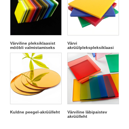
Värviline pleksiklaasist
Värvi
mööbli valmistamiseks
akrüülplekspleksiklaasi
mõeldud leht
leht
Kuldne peegel-akrüülleht
Värviline läbipaistev
akrüülleht