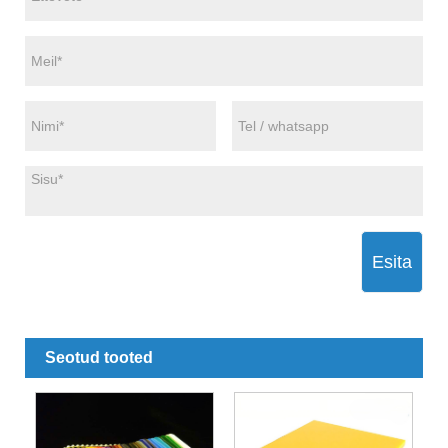
Esita
Seotud tooted