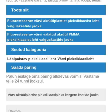
ISO, 10 -aastane garantii, tasuta proov, tarnija, tootja, tehas
Toote silt
Fluorestseeruv värvi akrüülplastist pleksiklaasist leht
valguskastide jaoks
Fluorestseeruv värvi valatud akrüül PMMA
pleksiklaasist leht valguskastide jaoks
Seotud kategooria
Läbipaistev pleksiklassi leht
Värvi pleksiklaasileht
Saada päring
Palun esitage oma päring allolevas vormis. Vastame
teile 24 tunni jooksul.