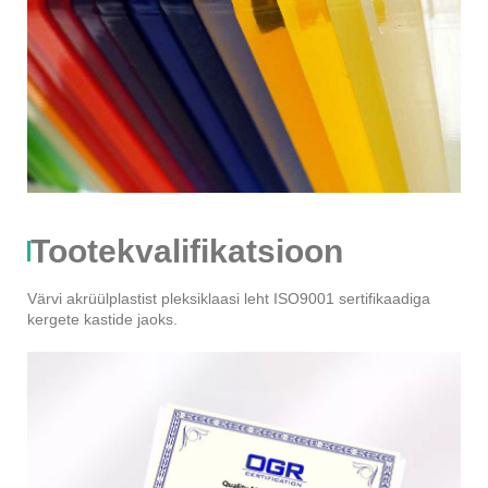
Tootekvalifikatsioon
Värvi akrüülplastist pleksiklaasi leht ISO9001 sertifikaadiga
kergete kastide jaoks.