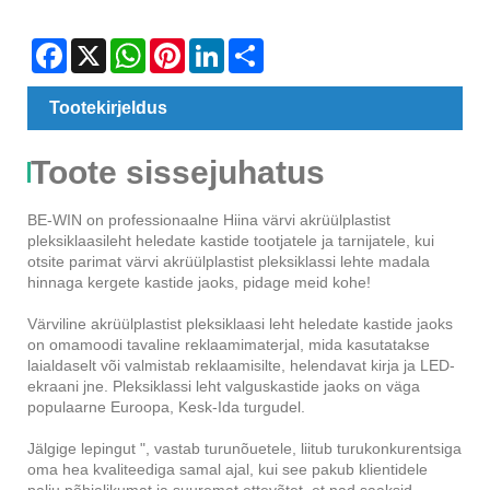
Facebook
X
WhatsApp
Pinterest
LinkedIn
Share
Tootekirjeldus
Toote sissejuhatus
BE-WIN on professionaalne Hiina värvi akrüülplastist
pleksiklaasileht heledate kastide tootjatele ja tarnijatele, kui
otsite parimat värvi akrüülplastist pleksiklassi lehte madala
hinnaga kergete kastide jaoks, pidage meid kohe!
Värviline akrüülplastist pleksiklaasi leht heledate kastide jaoks
on omamoodi tavaline reklaamimaterjal, mida kasutatakse
laialdaselt või valmistab reklaamisilte, helendavat kirja ja LED-
ekraani jne. Pleksiklassi leht valguskastide jaoks on väga
populaarne Euroopa, Kesk-Ida turgudel.
Jälgige lepingut ", vastab turunõuetele, liitub turukonkurentsiga
oma hea kvaliteediga samal ajal, kui see pakub klientidele